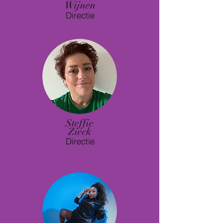
Wijnen
Directie
Steffie
Zieck
Directie