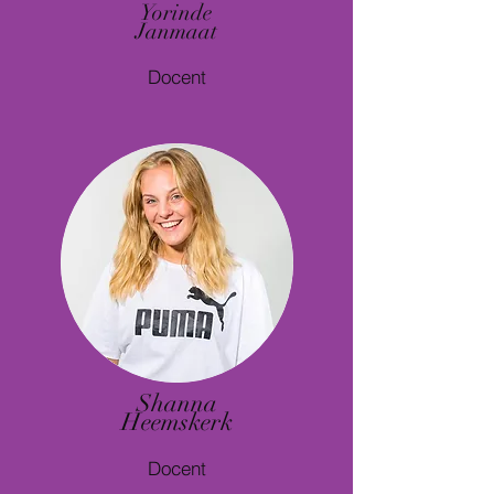
Yorinde
Janmaat
Docent
Shanna
Heemskerk
Docent