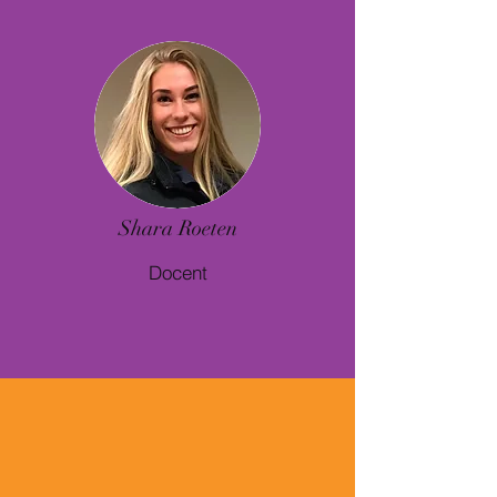
Shara Roeten
Docent